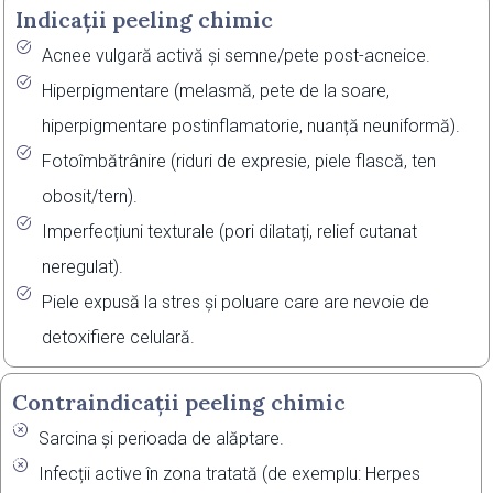
Indicații peeling chimic
Acnee vulgară activă și semne/pete post-acneice.
Hiperpigmentare (melasmă, pete de la soare,
hiperpigmentare postinflamatorie, nuanță neuniformă).
Fotoîmbătrânire (riduri de expresie, piele flască, ten
obosit/tern).
Imperfecțiuni texturale (pori dilatați, relief cutanat
neregulat).
Piele expusă la stres și poluare care are nevoie de
detoxifiere celulară.
Contraindicații peeling chimic
Sarcina și perioada de alăptare.
Infecții active în zona tratată (de exemplu: Herpes