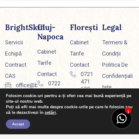
BrightSkin
Cluj-
Floreşti
Legal
Napoca
Servicii
Cabinet
Termeni &
Cabinet
Echipǎ
Tarife
Condiții
Tarife
Contract
Contact
Politica De
Contact
0721
CAS
Confidențiali
471
0722
office@brightskin.ro
Tate
628
321
Folosim cookie-uri pentru a-ți oferi cea mai bună experiență pe
856
site-ul nostru web.
Poți să afli mai multe despre cookie-urile pe care le folosim sau
să le dezactivezi în
setări
.
1
Accept
Copyright ©
Ne gasesti şi pe social