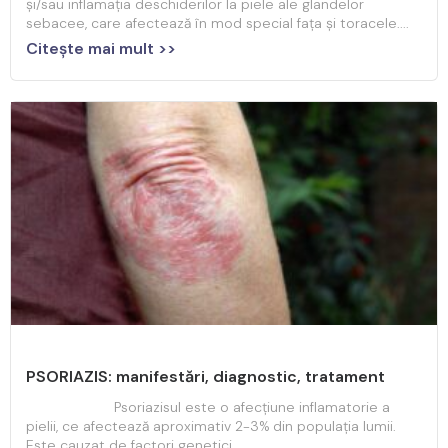
și/sau inflamația deschiderilor la piele ale glandelor
sebacee, care afectează în mod special fața și toracele....
Citeşte mai mult >>
PSORIAZIS: manifestări, diagnostic, tratament
Psoriazisul este o afecțiune inflamatorie a
pielii, ce afectează aproximativ 2-3% din populația lumii.
Este cauzat de factori genetici,...