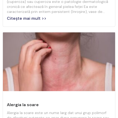
(cuperoza) sau cuperoza este o patologie dermatologică
cronică ce afectează în general pielea feței Ea este
caracterizată prin eritem persistent (înroșire), vase de...
Citeşte mai mult >>
Alergia la soare
Alergia la soare este un nume larg dat unui grup polimorf
de afecțiuni cutanate ce apar dupa expunere la soare sau