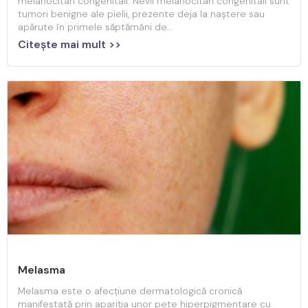
melanocitari congenitali. Nevii melanocitari congenitali sunt
tumori benigne ale pielii, prezente deja la naștere sau
apărute în primele săptămâni de...
Citeşte mai mult >>
Melasma
Melasma este o afecțiune dermatologică cronică
manifestată prin apariția unor pete hiperpigmentare cu