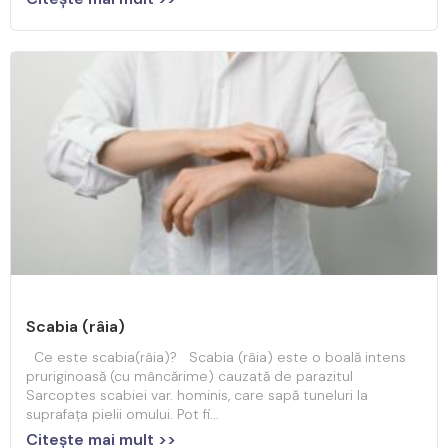
Scabia (râia)
Ce este scabia(râia)? Scabia (râia) este o boală intens
pruriginoasă (cu mâncărime) cauzată de parazitul
Sarcoptes scabiei var. hominis, care sapă tuneluri la
suprafața pielii omului. Pot fi...
Citeşte mai mult >>