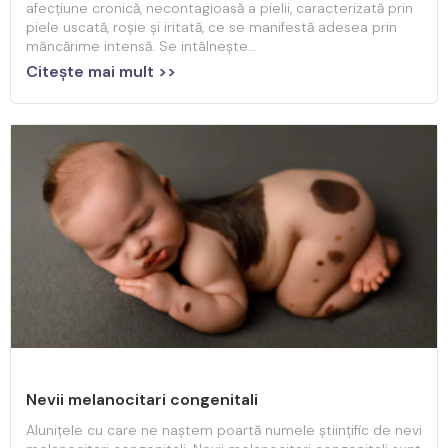
afecțiune cronică, necontagioasă a pielii, caracterizată prin
piele uscată, roșie și iritată, ce se manifestă adesea prin
mâncărime intensă. Se intâlnește...
Citeşte mai mult >>
Nevii melanocitari congenitali
Alunițele cu care ne naștem poartă numele științific de nevi