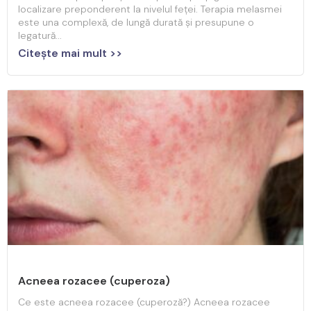
localizare preponderent la nivelul feței. Terapia melasmei
este una complexă, de lungă durată și presupune o
legatură...
Citeşte mai mult >>
Acneea rozacee (cuperoza)
Ce este acneea rozacee (cuperoză?) Acneea rozacee